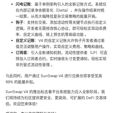
闪电记账
：基于单例架构引入的全新记账方式。系统仅
在内部记录净余额变化（Delta），并在操作结束时统
一结算，从而大幅降低复杂交易策略的能量开销。
钩子
：支持在交易、添加流动性等关键节点执行自定义
逻辑。开发者无需修改核心协议，即可轻松实现动态费
率、自定义曲线、链上预言机等高级功能 。
自定义记账
：V4 的自定义记账允许钩子开发者通过差
值灵活调整用户操作，实现自定义费用、策略和曲线。
订阅者
：引入全新通知机制，流动性提供者（LP）可选
择加入订阅者合约，实时接收头寸变更通知，轻松实现
非托管式流动性管理 。
与此同时，用户通过 SunSwap V4 进行兑换也将享受至高
99% 的能量补贴。
SunSwap V4 的推出标志着平台系统能力迈入全新阶段，我
们将持续为社区提供更安全、更高效、可扩展的 DeFi 交易体
验。欢迎您来体验！