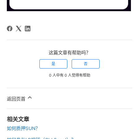
这篇文章有帮助吗？
是
否
0 人中有 0 人觉得有帮助
返回页首
相关文章
如何质押SUN？