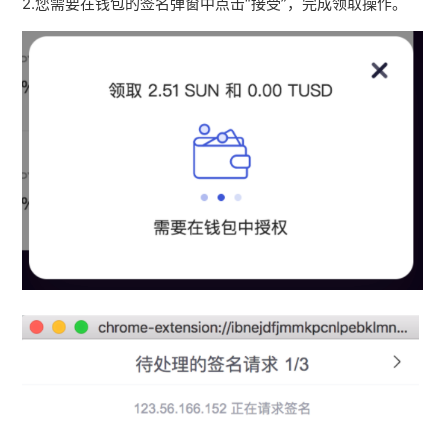
2.您需要在钱包的签名弹窗中点击“接受”，完成领取操作。